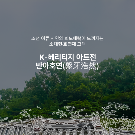
조선 여류 시인의 희노애락이 느껴지는
소대헌·호연재 고택
K-헤리티지 아트전
반아호연
(盤牙浩然)