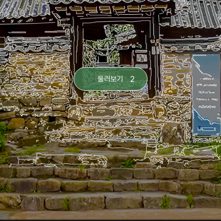
2
둘러보기
K-헤리티지 아트전
KR
EN